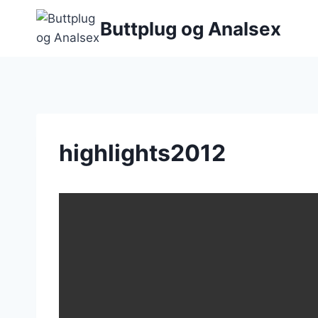
Fortsæt
Buttplug og Analsex
til
indhold
highlights2012